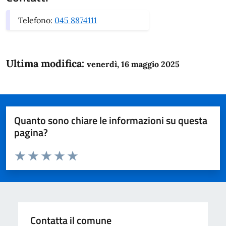
Telefono:
045 8874111
Ultima modifica:
venerdì, 16 maggio 2025
Quanto sono chiare le informazioni su questa
pagina?
Valuta da 1 a 5 stelle la pagina
Domanda
Valuta 1 stelle su 5
Valuta 2 stelle su 5
Valuta 3 stelle su 5
Valuta 4 stelle su 5
Valuta 5 stelle su 5
Contatta il comune