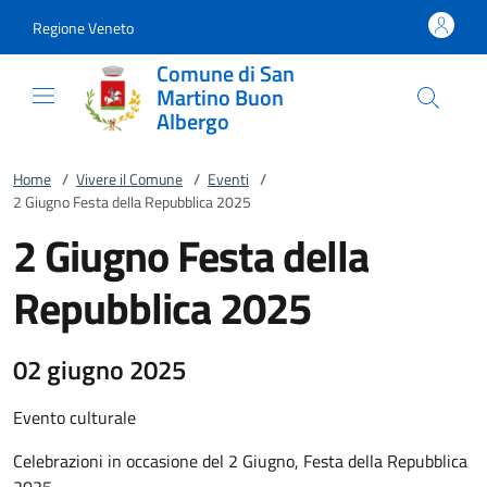
Vai al contenuto
accedi al menu
footer.enter
Regione Veneto
Comune di San
Martino Buon
Albergo
Home
/
Vivere il Comune
/
Eventi
/
2 Giugno Festa della Repubblica 2025
2 Giugno Festa della
Repubblica 2025
02 giugno 2025
Evento culturale
Celebrazioni in occasione del 2 Giugno, Festa della Repubblica