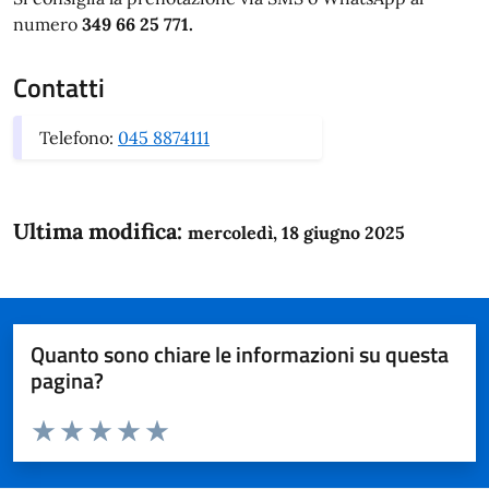
numero
349 66 25 771.
Contatti
Telefono:
045 8874111
Ultima modifica:
mercoledì, 18 giugno 2025
Quanto sono chiare le informazioni su questa
pagina?
Valuta da 1 a 5 stelle la pagina
Domanda
Valuta 1 stelle su 5
Valuta 2 stelle su 5
Valuta 3 stelle su 5
Valuta 4 stelle su 5
Valuta 5 stelle su 5