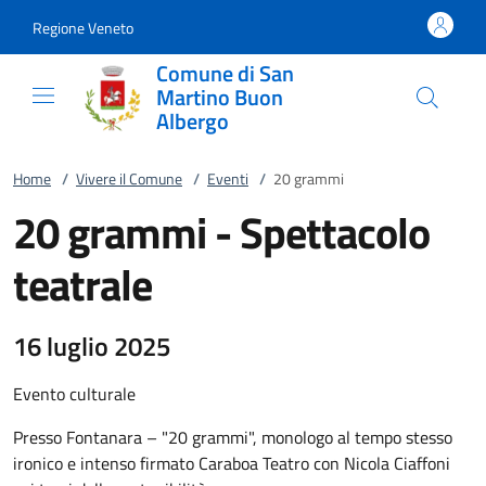
Vai al contenuto
accedi al menu
footer.enter
Regione Veneto
Comune di San
Martino Buon
Albergo
Home
/
Vivere il Comune
/
Eventi
/
20 grammi
20 grammi - Spettacolo
teatrale
16 luglio 2025
Evento culturale
Presso Fontanara – "20 grammi", monologo al tempo stesso
ironico e intenso firmato Caraboa Teatro con Nicola Ciaffoni