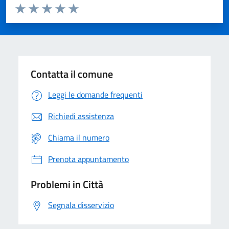
Valuta da 1 a 5 stelle la pagina
Domanda
Valuta 1 stelle su 5
Valuta 2 stelle su 5
Valuta 3 stelle su 5
Valuta 4 stelle su 5
Valuta 5 stelle su 5
Contatta il comune
Leggi le domande frequenti
Richiedi assistenza
Chiama il numero
Prenota appuntamento
Problemi in Città
Segnala disservizio