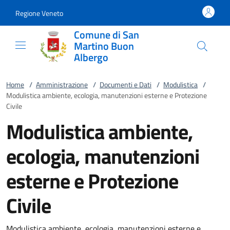
Vai al contenuto
accedi al menu
footer.enter
Regione Veneto
Comune di San
Martino Buon
Albergo
Home
/
Amministrazione
/
Documenti e Dati
/
Modulistica
/
Modulistica ambiente, ecologia, manutenzioni esterne e Protezione
Civile
Modulistica ambiente,
ecologia, manutenzioni
esterne e Protezione
Civile
Modulistica ambiente, ecologia, manutenzioni esterne e