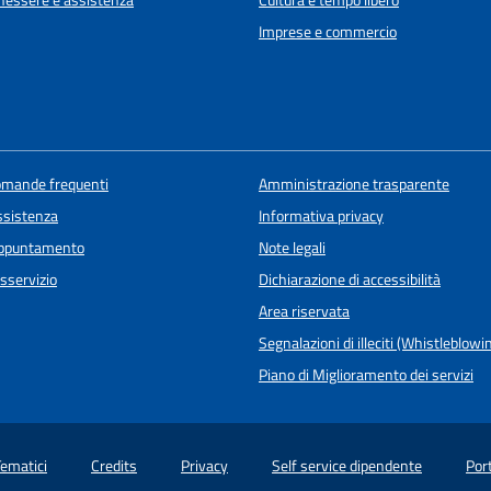
enessere e assistenza
Cultura e tempo libero
Imprese e commercio
domande frequenti
Amministrazione trasparente
ssistenza
Informativa privacy
appuntamento
Note legali
sservizio
Dichiarazione di accessibilità
Area riservata
Segnalazioni di illeciti (Whistleblowi
Piano di Miglioramento dei servizi
Tematici
Credits
Privacy
Self service dipendente
Por