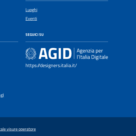
Luoghi
Eventi
SEGUICI SU
https://designers.italia.it/
ng)
tale visure operatore