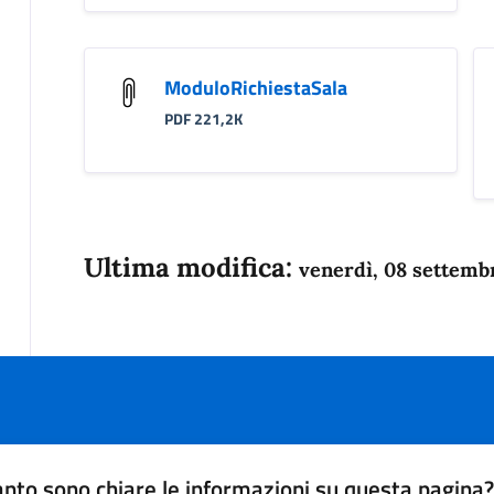
ModuloRichiestaSala
PDF 221,2K
Ultima modifica:
venerdì, 08 settemb
nto sono chiare le informazioni su questa pagina