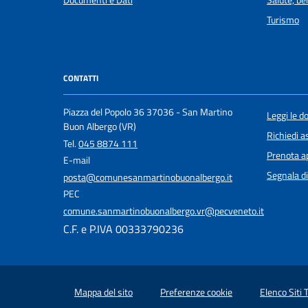
Documenti e Dati
Salute, b
Turismo
CONTATTI
Piazza del Popolo 36 37036 - San Martino
Leggi le 
Buon Albergo (VR)
Richiedi a
Tel.
045 8874 111
Prenota 
E-mail
Segnala di
posta@comunesanmartinobuonalbergo.it
PEC
comune.sanmartinobuonalbergo.vr@pecveneto.it
C.F. e P.IVA 00333790236
Mappa del sito
Preferenze cookie
Elenco Siti 