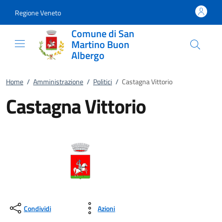
Vai al contenuto
accedi al menu
footer.enter
Regione Veneto
Comune di San
Martino Buon
Albergo
Home
/
Amministrazione
/
Politici
/
Castagna Vittorio
Castagna Vittorio
Condividi
Azioni