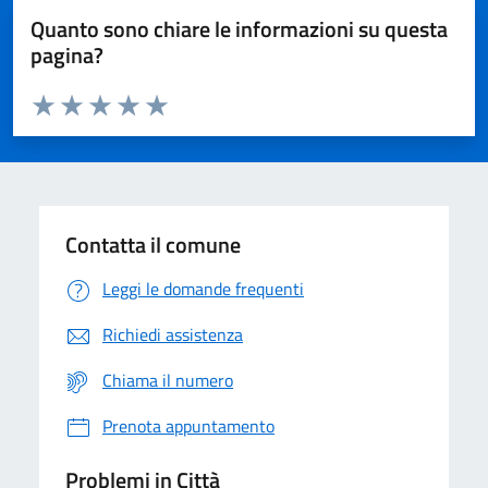
Quanto sono chiare le informazioni su questa
pagina?
Valuta da 1 a 5 stelle la pagina
Domanda
Valuta 1 stelle su 5
Valuta 2 stelle su 5
Valuta 3 stelle su 5
Valuta 4 stelle su 5
Valuta 5 stelle su 5
Contatta il comune
Leggi le domande frequenti
Richiedi assistenza
Chiama il numero
Prenota appuntamento
Problemi in Città