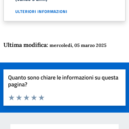
ULTERIORI INFORMAZIONI
Ultima modifica:
mercoledì, 05 marzo 2025
Quanto sono chiare le informazioni su questa
pagina?
Valuta da 1 a 5 stelle la pagina
Domanda
Valuta 1 stelle su 5
Valuta 2 stelle su 5
Valuta 3 stelle su 5
Valuta 4 stelle su 5
Valuta 5 stelle su 5