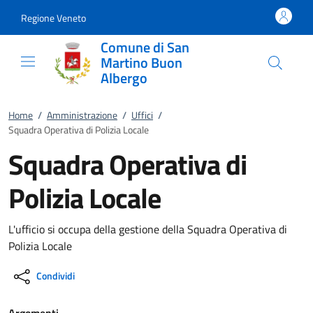
Vai al contenuto
accedi al menu
footer.enter
Regione Veneto
Comune di San
Martino Buon
Albergo
Home
/
Amministrazione
/
Uffici
/
Squadra Operativa di Polizia Locale
Squadra Operativa di
Polizia Locale
L'ufficio si occupa della gestione della Squadra Operativa di
Polizia Locale
Condividi