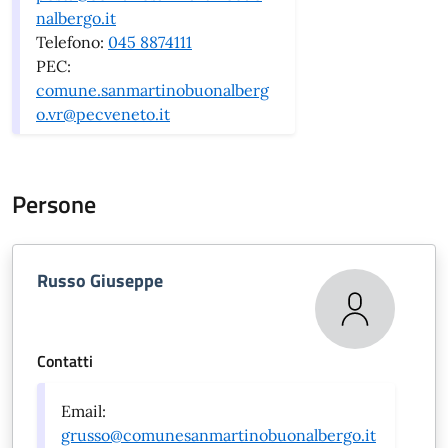
nalbergo.it
Telefono:
045 8874111
PEC:
comune.sanmartinobuonalberg
o.vr@pecveneto.it
Persone
Russo Giuseppe
Contatti
Email:
grusso@comunesanmartinobuonalbergo.it