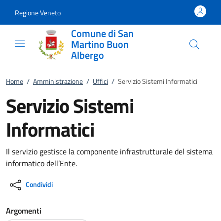
Vai al contenuto
accedi al menu
footer.enter
Regione Veneto
Comune di San
Martino Buon
Albergo
Home
/
Amministrazione
/
Uffici
/
Servizio Sistemi Informatici
Servizio Sistemi
Informatici
Il servizio gestisce la componente infrastrutturale del sistema
informatico dell’Ente.
Condividi
Argomenti