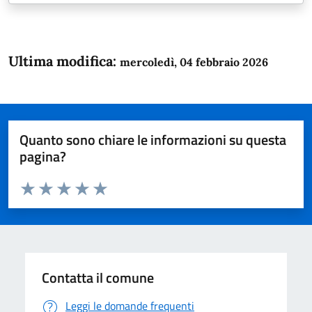
Ultima modifica:
mercoledì, 04 febbraio 2026
Quanto sono chiare le informazioni su questa
pagina?
Valuta da 1 a 5 stelle la pagina
Domanda
Valuta 1 stelle su 5
Valuta 2 stelle su 5
Valuta 3 stelle su 5
Valuta 4 stelle su 5
Valuta 5 stelle su 5
Contatta il comune
Leggi le domande frequenti