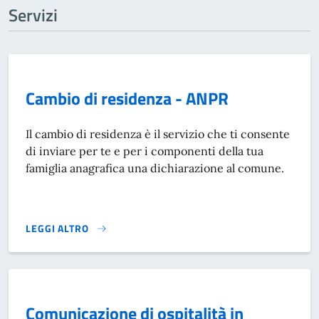
Servizi
Cambio di residenza - ANPR
Il cambio di residenza è il servizio che ti consente
di inviare per te e per i componenti della tua
famiglia anagrafica una dichiarazione al comune.
LEGGI ALTRO
CAMBIO DI RESIDENZA - ANPR}
Comunicazione di ospitalità in