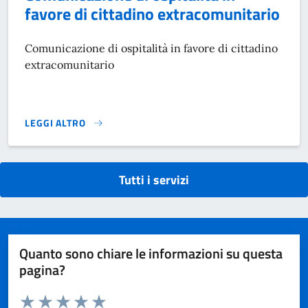
favore di cittadino extracomunitario
Comunicazione di ospitalità in favore di cittadino
extracomunitario
LEGGI ALTRO
COMUNICAZIONE DI OSPITALITÀ IN FAVORE DI CITTADINO 
Tutti i servizi
Quanto sono chiare le informazioni su questa
pagina?
Valuta da 1 a 5 stelle la pagina
Domanda