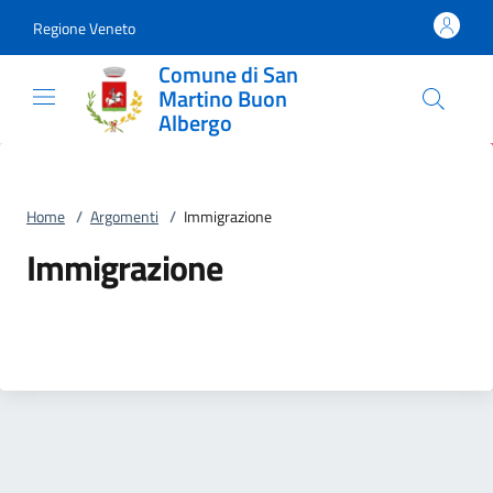
Vai al contenuto
accedi al menu
footer.enter
Regione Veneto
Comune di San
Martino Buon
Albergo
Home
/
Argomenti
/
Immigrazione
Immigrazione