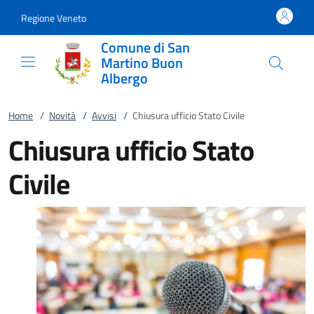
Vai al contenuto
accedi al menu
footer.enter
Regione Veneto
Comune di San
Martino Buon
Albergo
Home
/
Novità
/
Avvisi
/
Chiusura ufficio Stato Civile
Chiusura ufficio Stato
Civile