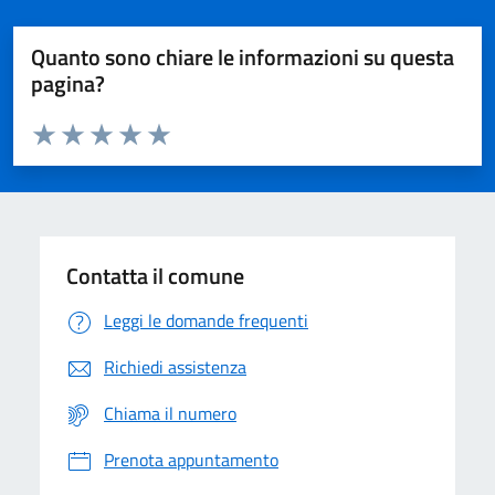
Quanto sono chiare le informazioni su questa
pagina?
Valuta da 1 a 5 stelle la pagina
Domanda
Valuta 1 stelle su 5
Valuta 2 stelle su 5
Valuta 3 stelle su 5
Valuta 4 stelle su 5
Valuta 5 stelle su 5
Contatta il comune
Leggi le domande frequenti
Richiedi assistenza
Chiama il numero
Prenota appuntamento