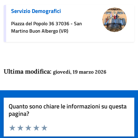
Servizio Demografici
Piazza del Popolo 36 37036 - San
Martino Buon Albergo (VR)
Ultima modifica:
giovedì, 19 marzo 2026
Quanto sono chiare le informazioni su questa
pagina?
Valuta da 1 a 5 stelle la pagina
Domanda
Valuta 1 stelle su 5
Valuta 2 stelle su 5
Valuta 3 stelle su 5
Valuta 4 stelle su 5
Valuta 5 stelle su 5