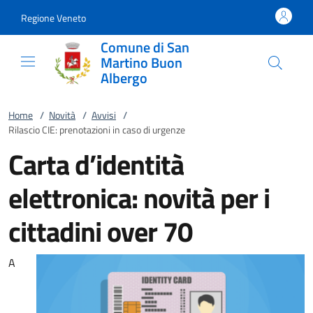
Vai al contenuto
accedi al menu
footer.enter
Regione Veneto
Comune di San
Martino Buon
Albergo
Home
/
Novità
/
Avvisi
/
Rilascio CIE: prenotazioni in caso di urgenze
Carta d’identità
elettronica: novità per i
cittadini over 70
A