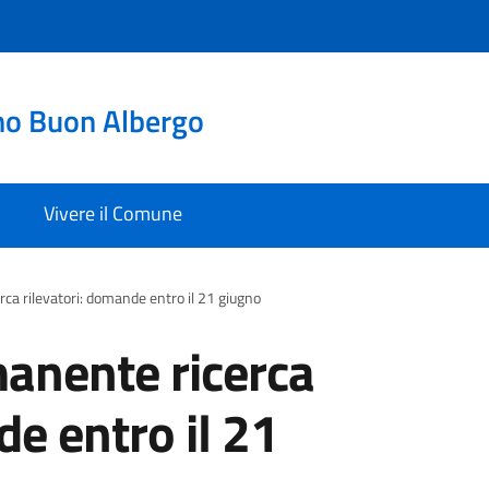
no Buon Albergo
Vivere il Comune
a rilevatori: domande entro il 21 giugno
anente ricerca
de entro il 21