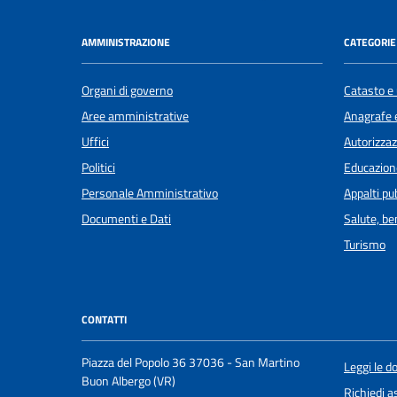
AMMINISTRAZIONE
CATEGORIE 
Organi di governo
Catasto e 
Aree amministrative
Anagrafe e
Uffici
Autorizzaz
Politici
Educazion
Personale Amministrativo
Appalti pub
Documenti e Dati
Salute, b
Turismo
CONTATTI
Piazza del Popolo 36 37036 - San Martino
Leggi le 
Buon Albergo (VR)
Richiedi a