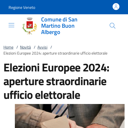
Vai al contenuto
accedi al menu
footer.enter
Regione Veneto
Comune di San
Martino Buon
Albergo
Home
/
Novità
/
Avvisi
/
Elezioni Europee 2024: aperture straordinarie ufficio elettorale
Elezioni Europee 2024:
aperture straordinarie
ufficio elettorale