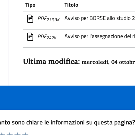
Tipo
Titolo
Avviso per BORSE allo studio 
PDF
233,3K
Avviso per l'assegnazione dei 
PDF
242K
Ultima modifica:
mercoledì, 04 ottob
nto sono chiare le informazioni su questa pagina
 da 1 a 5 stelle la pagina
anda