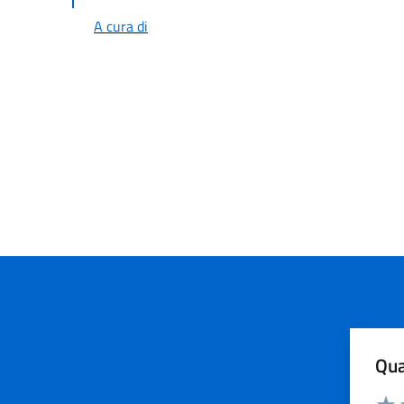
A cura di
Qua
Valuta
Dom