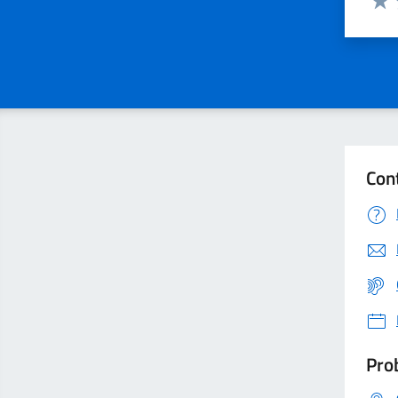
Valu
Con
Prob