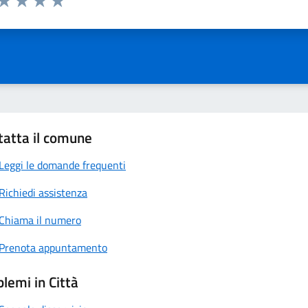
ta 1 stelle su 5
Valuta 2 stelle su 5
Valuta 3 stelle su 5
Valuta 4 stelle su 5
Valuta 5 stelle su 5
tatta il comune
Leggi le domande frequenti
Richiedi assistenza
Chiama il numero
Prenota appuntamento
lemi in Città