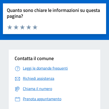
Quanto sono chiare le informazioni su questa
pagina?
Valuta da 1 a 5 stelle la pagina
Domanda
Valuta 1 stelle su 5
Valuta 2 stelle su 5
Valuta 3 stelle su 5
Valuta 4 stelle su 5
Valuta 5 stelle su 5
Contatta il comune
Leggi le domande frequenti
Richiedi assistenza
Chiama il numero
Prenota appuntamento