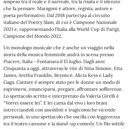
sospeso tra il reale e il surreale, tra la risata e il silenzio
che fa pensare. Maragoni è attore, regista, autore e
poeta performativo. Dal 2018 partecipa al circuito
italiano del Poetry Slam, di cui è Campione Nazionale
2021 e, rappresentando l’Italia alla World Cup di Parigi,
Campione del Mondo 2022.
Un monologo musicale che è anche un viaggio nella
storia della musica femminile andrà in scena presso
Piacere, Italia - Fontanara il 15 luglio. Dagli anni
Cinquanta a oggi, attraverso le vite di Nina Simone, Etta
James, Aretha Franklin, Beyoncé, Alicia Keys e Lady
Gaga. Cantare è sempre stato per le donne un modo di
esprimersi, emanciparsi, pregare, affrontare sofferenze.
Lo spettacolo scritto e interpretato da Valeria Girelli è
“Vorrei essere lei”. E lei canta dal vivo i loro brani
intrecciandoli con aneddoti e tragicomiche vicende
personali, in uno spettacolo che oscilla con leggerezza
tra il teatro canzone e la stand-up comedy. Un filo sottile