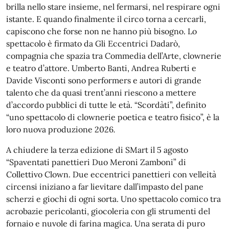
brilla nello stare insieme, nel fermarsi, nel respirare ogni
istante. E quando finalmente il circo torna a cercarli,
capiscono che forse non ne hanno più bisogno. Lo
spettacolo è firmato da Gli Eccentrici Dadarò,
compagnia che spazia tra Commedia dell’Arte, clownerie
e teatro d’attore. Umberto Banti, Andrea Ruberti e
Davide Visconti sono performers e autori di grande
talento che da quasi trent’anni riescono a mettere
d’accordo pubblici di tutte le età. “Scordàti”, definito
“uno spettacolo di clownerie poetica e teatro fisico”, è la
loro nuova produzione 2026
.
A chiudere la terza edizione di SMart il 5 agosto
“Spaventati panettieri Duo Meroni Zamboni” di
Collettivo Clown. Due eccentrici panettieri con velleità
circensi iniziano a far lievitare dall’impasto del pane
scherzi e giochi di ogni sorta. Uno spettacolo comico tra
acrobazie pericolanti, giocoleria con gli strumenti del
fornaio e nuvole di farina magica. Una serata di puro