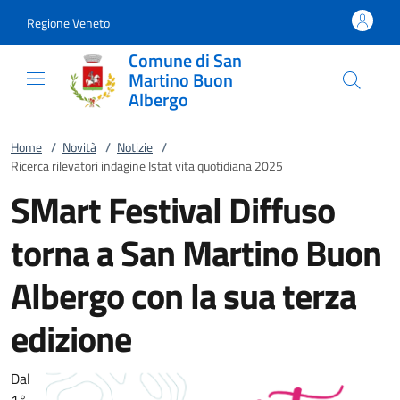
Vai al contenuto
accedi al menu
footer.enter
Regione Veneto
Comune di San
Martino Buon
Albergo
Home
/
Novità
/
Notizie
/
Ricerca rilevatori indagine Istat vita quotidiana 2025
SMart Festival Diffuso
torna a San Martino Buon
Albergo con la sua terza
edizione
Dal