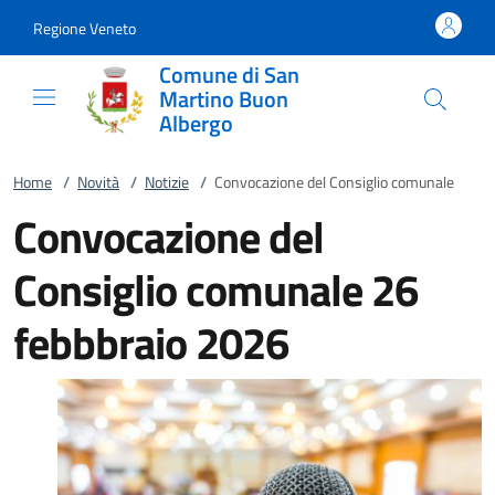
Vai al contenuto
accedi al menu
footer.enter
Regione Veneto
Comune di San
Martino Buon
Albergo
Home
/
Novità
/
Notizie
/
Convocazione del Consiglio comunale
Convocazione del
Consiglio comunale 26
febbbraio 2026