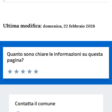
Ultima modifica:
domenica, 22 febbraio 2026
Quanto sono chiare le informazioni su questa
pagina?
Valuta da 1 a 5 stelle la pagina
Domanda
Valuta 1 stelle su 5
Valuta 2 stelle su 5
Valuta 3 stelle su 5
Valuta 4 stelle su 5
Valuta 5 stelle su 5
Contatta il comune