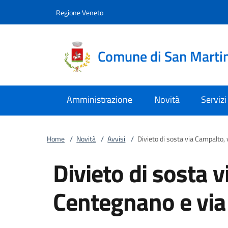
Vai al contenuto
accedi al menu
footer.enter
Regione Veneto
Comune di San Marti
Amministrazione
Novità
Servizi
Home
/
Novità
/
Avvisi
/
Divieto di sosta via Campalto, 
Divieto di sosta 
Centegnano e via 