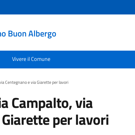
no Buon Albergo
Vivere il Comune
via Centegnano e via Giarette per lavori
via Campalto, via
Giarette per lavori