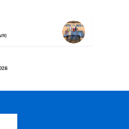
(VR)
026
?