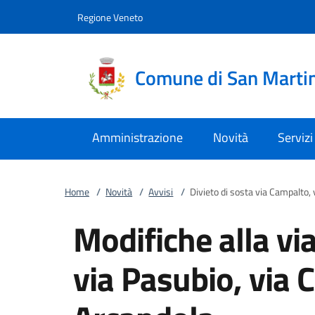
Vai al contenuto
accedi al menu
footer.enter
Regione Veneto
Comune di San Marti
Amministrazione
Novità
Servizi
Home
/
Novità
/
Avvisi
/
Divieto di sosta via Campalto, 
Modifiche alla via
via Pasubio, via 