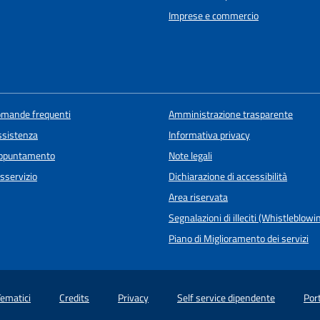
Imprese e commercio
domande frequenti
Amministrazione trasparente
ssistenza
Informativa privacy
appuntamento
Note legali
sservizio
Dichiarazione di accessibilità
Area riservata
Segnalazioni di illeciti (Whistleblowi
Piano di Miglioramento dei servizi
Tematici
Credits
Privacy
Self service dipendente
Por