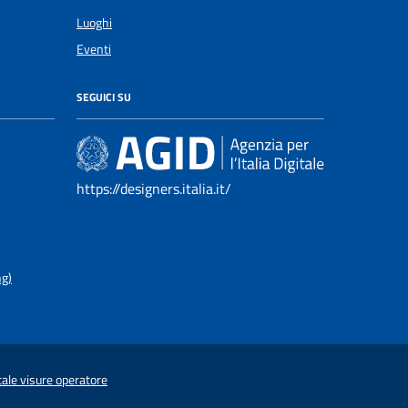
Luoghi
Eventi
SEGUICI SU
https://designers.italia.it/
ng)
tale visure operatore