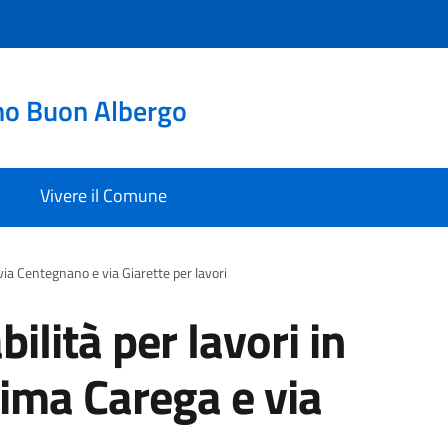
no Buon Albergo
Vivere il Comune
via Centegnano e via Giarette per lavori
bilità per lavori in
Cima Carega e via