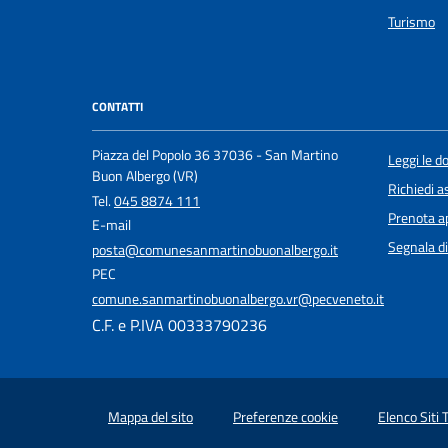
Turismo
CONTATTI
Piazza del Popolo 36 37036 - San Martino
Leggi le 
Buon Albergo (VR)
Richiedi a
Tel.
045 8874 111
Prenota 
E-mail
Segnala di
posta@comunesanmartinobuonalbergo.it
PEC
comune.sanmartinobuonalbergo.vr@pecveneto.it
C.F. e P.IVA 00333790236
Mappa del sito
Preferenze cookie
Elenco Siti 