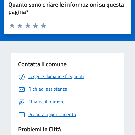
Quanto sono chiare le informazioni su questa
pagina?
Valuta da 1 a 5 stelle la pagina
Domanda
Valuta 1 stelle su 5
Valuta 2 stelle su 5
Valuta 3 stelle su 5
Valuta 4 stelle su 5
Valuta 5 stelle su 5
Contatta il comune
Leggi le domande frequenti
Richiedi assistenza
Chiama il numero
Prenota appuntamento
Problemi in Città