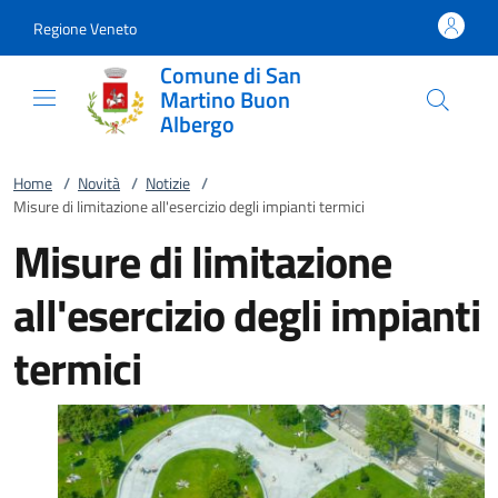
Vai al contenuto
accedi al menu
footer.enter
Regione Veneto
Comune di San
Martino Buon
Albergo
Home
/
Novità
/
Notizie
/
Misure di limitazione all'esercizio degli impianti termici
Misure di limitazione
all'esercizio degli impianti
termici