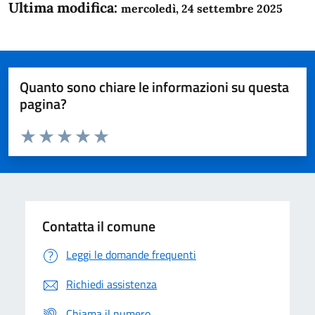
Ultima modifica:
mercoledì, 24 settembre 2025
Quanto sono chiare le informazioni su questa
pagina?
Valuta da 1 a 5 stelle la pagina
Domanda
Valuta 1 stelle su 5
Valuta 2 stelle su 5
Valuta 3 stelle su 5
Valuta 4 stelle su 5
Valuta 5 stelle su 5
Contatta il comune
Leggi le domande frequenti
Richiedi assistenza
Chiama il numero