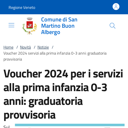
Vai al contenuto
accedi al menu
footer.enter
Regione Veneto
Comune di San
Martino Buon
Albergo
Home
/
Novità
/
Notizie
/
Voucher 2024 servizi alla prima infanzia 0-3 anni: graduatoria
provvisoria
Voucher 2024 per i servizi
alla prima infanzia 0-3
anni: graduatoria
provvisoria
Sul