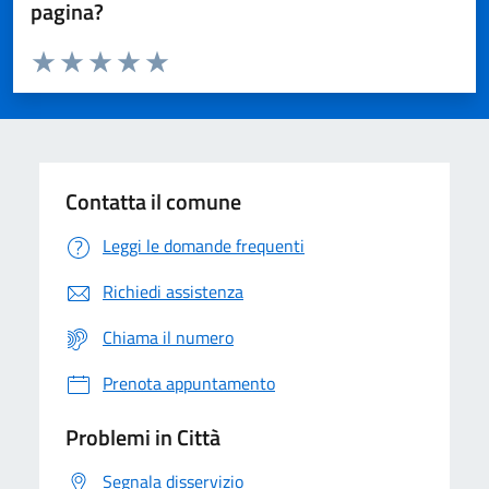
pagina?
Valuta da 1 a 5 stelle la pagina
Domanda
Valuta 1 stelle su 5
Valuta 2 stelle su 5
Valuta 3 stelle su 5
Valuta 4 stelle su 5
Valuta 5 stelle su 5
Contatta il comune
Leggi le domande frequenti
Richiedi assistenza
Chiama il numero
Prenota appuntamento
Problemi in Città
Segnala disservizio