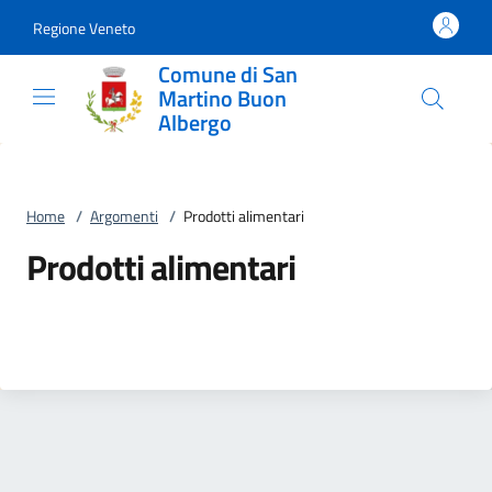
Vai al contenuto
accedi al menu
footer.enter
Regione Veneto
Comune di San
Martino Buon
Albergo
Home
/
Argomenti
/
Prodotti alimentari
Prodotti alimentari