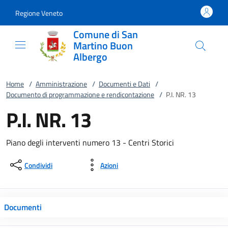
Vai al contenuto
accedi al menu
footer.enter
Regione Veneto
Comune di San
Martino Buon
Albergo
Home
/
Amministrazione
/
Documenti e Dati
/
Documento di programmazione e rendicontazione
/
P.I. NR. 13
P.I. NR. 13
Piano degli interventi numero 13 - Centri Storici
Condividi
Azioni
Documenti