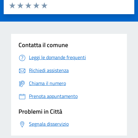
Valuta da 1 a 5 stelle la pagina
Domanda
Valuta 1 stelle su 5
Valuta 2 stelle su 5
Valuta 3 stelle su 5
Valuta 4 stelle su 5
Valuta 5 stelle su 5
Contatta il comune
Leggi le domande frequenti
Richiedi assistenza
Chiama il numero
Prenota appuntamento
Problemi in Città
Segnala disservizio